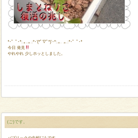
*･゜ﾟ･*:.｡..｡.:*･'(*ﾟ▽ﾟ*)’･*:.｡. .｡.:*･゜ﾟ･*
今日 発見
やれやれ 少しホッとしました。
(ご)です。
パブリックの中村(ご) です。