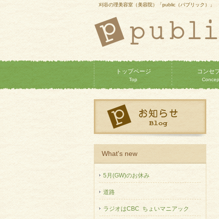
刈谷の理美容室（美容院）「public（パブリック）」
トップページ
コンセ
Top
Concep
What's new
5月(GW)のお休み
道路
ラジオはCBC ちょいマニアック