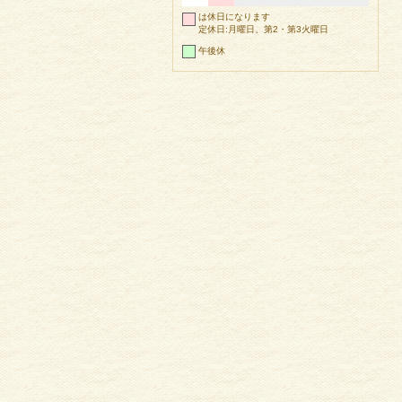
は休日になります
定休日:月曜日、第2・第3火曜日
午後休