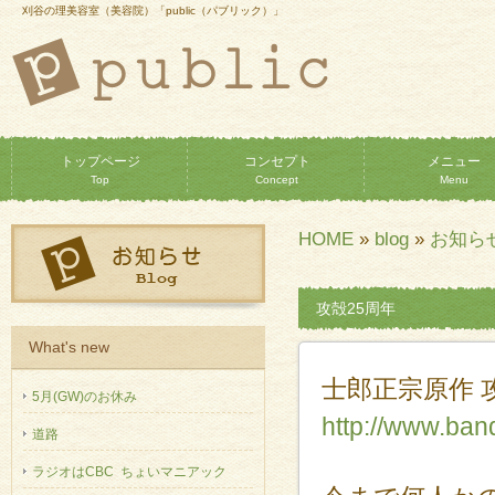
刈谷の理美容室（美容院）「public（パブリック）」
トップページ
コンセプト
メニュー
Top
Concept
Menu
HOME
»
blog
»
お知ら
攻殻25周年
What's new
士郎正宗原作 
5月(GW)のお休み
http://www.band
道路
ラジオはCBC ちょいマニアック