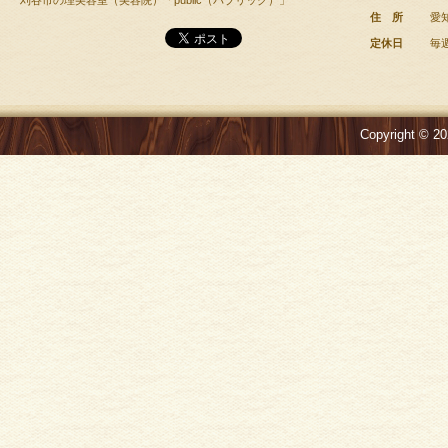
刈谷市の理美容室（美容院）「public（パブリック）」
住 所
愛
定休日
毎
Copyright © 20