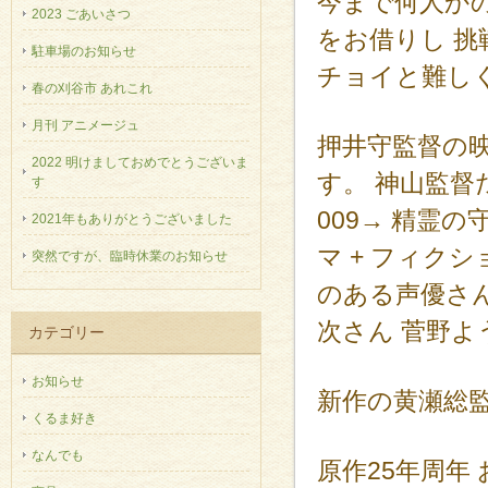
今まで何人か
2023 ごあいさつ
をお借りし 
駐車場のお知らせ
チョイと難し
春の刈谷市 あれこれ
月刊 アニメージュ
押井守監督の
2022 明けましておめでとうございま
す。 神山監督だ
す
009→ 精霊
2021年もありがとうございました
マ + フィク
突然ですが、臨時休業のお知らせ
のある声優さ
次さん 菅野よ
カテゴリー
お知らせ
新作の黄瀬総
くるま好き
なんでも
原作25年周年