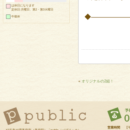
は休日になります
定休日:月曜日、第2・第3火曜日
◆―――――
午後休
«
オリジナルの2組！
営業時間
【平